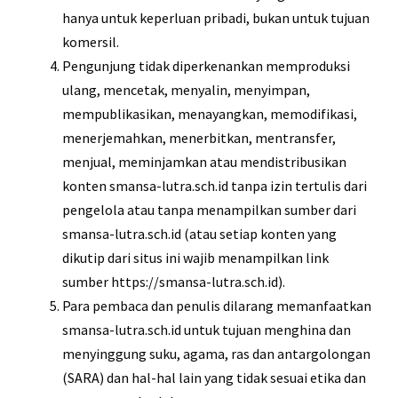
hanya untuk keperluan pribadi, bukan untuk tujuan
komersil.
Pengunjung tidak diperkenankan memproduksi
ulang, mencetak, menyalin, menyimpan,
mempublikasikan, menayangkan, memodifikasi,
menerjemahkan, menerbitkan, mentransfer,
menjual, meminjamkan atau mendistribusikan
konten smansa-lutra.sch.id tanpa izin tertulis dari
pengelola atau tanpa menampilkan sumber dari
smansa-lutra.sch.id (atau setiap konten yang
dikutip dari situs ini wajib menampilkan link
sumber https://smansa-lutra.sch.id).
Para pembaca dan penulis dilarang memanfaatkan
smansa-lutra.sch.id untuk tujuan menghina dan
menyinggung suku, agama, ras dan antargolongan
(SARA) dan hal-hal lain yang tidak sesuai etika dan