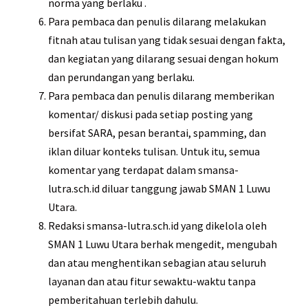
norma yang berlaku .
Para pembaca dan penulis dilarang melakukan
fitnah atau tulisan yang tidak sesuai dengan fakta,
dan kegiatan yang dilarang sesuai dengan hokum
dan perundangan yang berlaku.
Para pembaca dan penulis dilarang memberikan
komentar/ diskusi pada setiap posting yang
bersifat SARA, pesan berantai, spamming, dan
iklan diluar konteks tulisan. Untuk itu, semua
komentar yang terdapat dalam smansa-
lutra.sch.id diluar tanggung jawab SMAN 1 Luwu
Utara.
Redaksi smansa-lutra.sch.id yang dikelola oleh
SMAN 1 Luwu Utara berhak mengedit, mengubah
dan atau menghentikan sebagian atau seluruh
layanan dan atau fitur sewaktu-waktu tanpa
pemberitahuan terlebih dahulu.