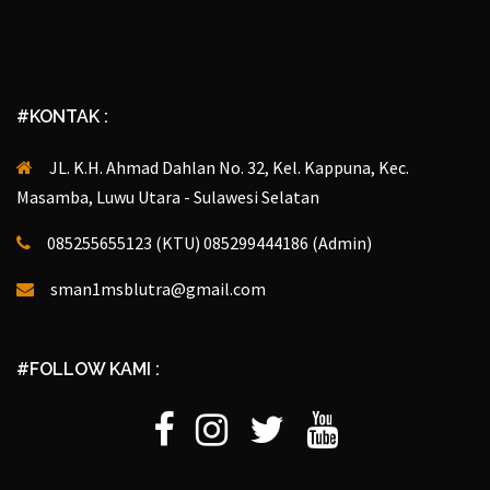
#KONTAK :
JL. K.H. Ahmad Dahlan No. 32, Kel. Kappuna, Kec.
Masamba, Luwu Utara - Sulawesi Selatan
085255655123 (KTU) 085299444186 (Admin)
sman1msblutra@gmail.com
#FOLLOW KAMI :
Facebook
Instagram
Twitter
Youtube