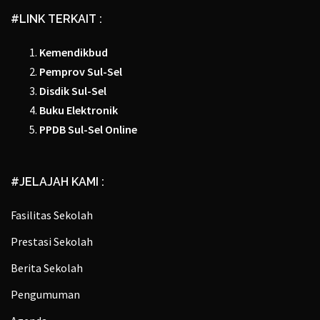
#LINK TERKAIT :
Kemendikbud
Pemprov Sul-Sel
Disdik Sul-Sel
Buku Elektronik
PPDB Sul-Sel Online
#JELAJAH KAMI :
Fasilitas Sekolah
Prestasi Sekolah
Berita Sekolah
Pengumuman