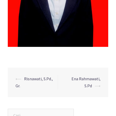
Navigasi
⟵
Risnawati, S.Pd.,
Ena Rahmawati,
Tulisan
Gr.
S.Pd
⟶
Cari