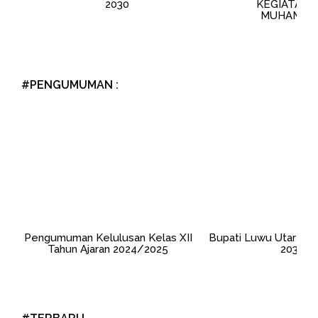
2030
KEGIATAN 
MUHAMMAD
#PENGUMUMAN :
Pengumuman Kelulusan Kelas XII
Bupati Luwu Utara Pe
Tahun Ajaran 2024/2025
2030